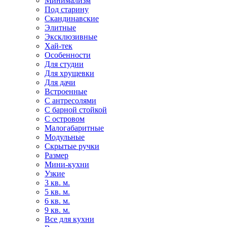
Минимализм
Под старину
Скандинавские
Элитные
Эксклюзивные
Хай-тек
Особенности
Для студии
Для хрущевки
Для дачи
Встроенные
С антресолями
С барной стойкой
С островом
Малогабаритные
Модульные
Скрытые ручки
Размер
Мини-кухни
Узкие
3 кв. м.
5 кв. м.
6 кв. м.
9 кв. м.
Все для кухни