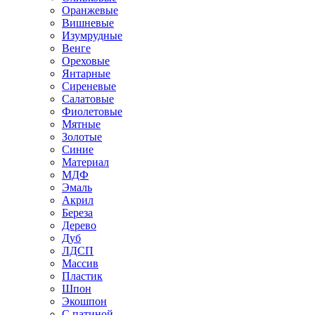
Оранжевые
Вишневые
Изумрудные
Венге
Ореховые
Янтарные
Сиреневые
Салатовые
Фиолетовые
Мятные
Золотые
Синие
Материал
МДФ
Эмаль
Акрил
Береза
Дерево
Дуб
ЛДСП
Массив
Пластик
Шпон
Экошпон
С патиной