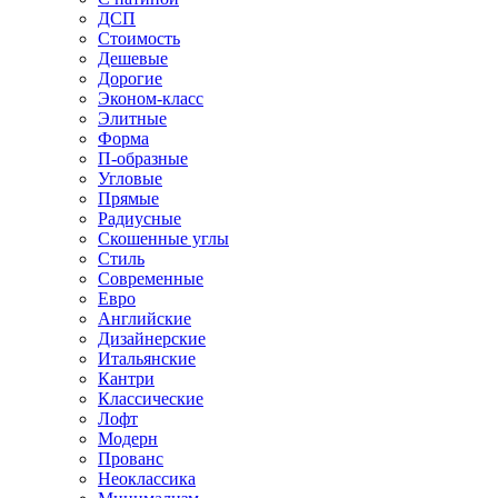
ДСП
Стоимость
Дешевые
Дорогие
Эконом-класс
Элитные
Форма
П-образные
Угловые
Прямые
Радиусные
Скошенные углы
Стиль
Современные
Евро
Английские
Дизайнерские
Итальянские
Кантри
Классические
Лофт
Модерн
Прованс
Неоклассика