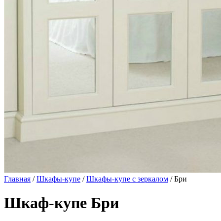
Главная
/
Шкафы-купе
/
Шкафы-купе с зеркалом
/ Бри
Шкаф-купе Бри