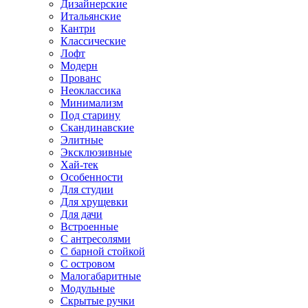
Дизайнерские
Итальянские
Кантри
Классические
Лофт
Модерн
Прованс
Неоклассика
Минимализм
Под старину
Скандинавские
Элитные
Эксклюзивные
Хай-тек
Особенности
Для студии
Для хрущевки
Для дачи
Встроенные
С антресолями
С барной стойкой
С островом
Малогабаритные
Модульные
Скрытые ручки