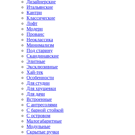
Дизайнерские
Итальянские
Кантри
Классические
Лофт
Модерн
Прованс
Неоклассика
Минимализм
Под старину
Скандинавские
Элитные
Эксклюзивные
Хай-тек
Особенности
Для студии
Для хрущевки
Для дачи
Встроенные
С антресолями
С барной стойкой
С островом
Малогабаритные
Модульные
Скрытые ручки