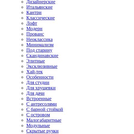
Дизайнерские
Итальянские
Кантри
Классические
Лофт
Модерн
Прованс
Неоклассика
Минимализм
Под старину
Скандинавские
Элитные
Эксклюзивные
Хай-тек
Особенности
Для студии
Для хрущевки
Для дачи
Встроенные
С антресолями
С барной стойкой
С островом
Малогабаритные
Модульные
Скрытые ручки