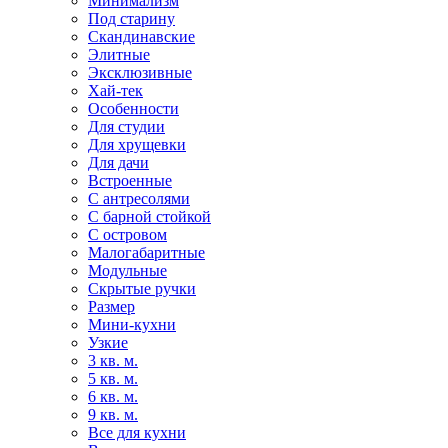
Минимализм
Под старину
Скандинавские
Элитные
Эксклюзивные
Хай-тек
Особенности
Для студии
Для хрущевки
Для дачи
Встроенные
С антресолями
С барной стойкой
С островом
Малогабаритные
Модульные
Скрытые ручки
Размер
Мини-кухни
Узкие
3 кв. м.
5 кв. м.
6 кв. м.
9 кв. м.
Все для кухни