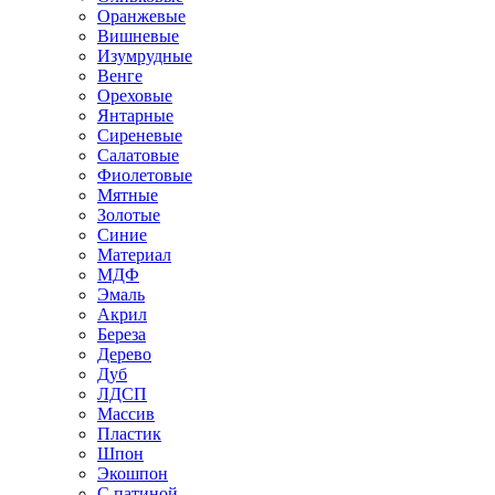
Оранжевые
Вишневые
Изумрудные
Венге
Ореховые
Янтарные
Сиреневые
Салатовые
Фиолетовые
Мятные
Золотые
Синие
Материал
МДФ
Эмаль
Акрил
Береза
Дерево
Дуб
ЛДСП
Массив
Пластик
Шпон
Экошпон
С патиной