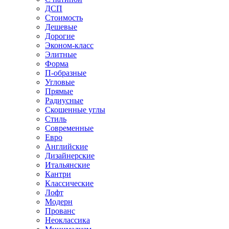
ДСП
Стоимость
Дешевые
Дорогие
Эконом-класс
Элитные
Форма
П-образные
Угловые
Прямые
Радиусные
Скошенные углы
Стиль
Современные
Евро
Английские
Дизайнерские
Итальянские
Кантри
Классические
Лофт
Модерн
Прованс
Неоклассика