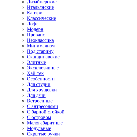
Дизайнерские
Итальянские
Кантри
Классические
Лофт
Модерн
Прованс
Неоклассика
Минимализм
Под старину
Скандинавские
Элитные
Эксклюзивные
Хай-тек
Особенности
Для студии
Для хрущевки
Для дачи
Встроенные
С антресолями
С барной стойкой
С островом
Малогабаритные
Модульные
Скрытые ручки