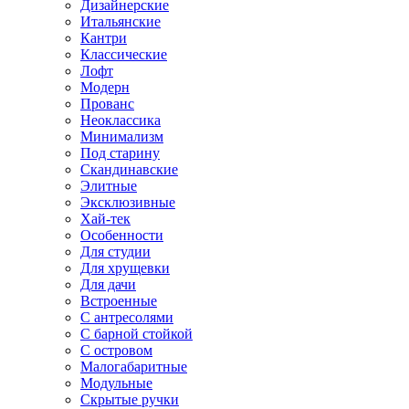
Дизайнерские
Итальянские
Кантри
Классические
Лофт
Модерн
Прованс
Неоклассика
Минимализм
Под старину
Скандинавские
Элитные
Эксклюзивные
Хай-тек
Особенности
Для студии
Для хрущевки
Для дачи
Встроенные
С антресолями
С барной стойкой
С островом
Малогабаритные
Модульные
Скрытые ручки