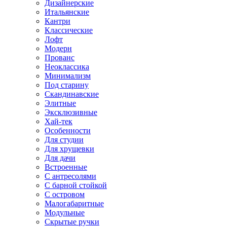
Дизайнерские
Итальянские
Кантри
Классические
Лофт
Модерн
Прованс
Неоклассика
Минимализм
Под старину
Скандинавские
Элитные
Эксклюзивные
Хай-тек
Особенности
Для студии
Для хрущевки
Для дачи
Встроенные
С антресолями
С барной стойкой
С островом
Малогабаритные
Модульные
Скрытые ручки