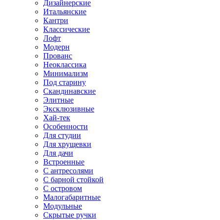
Дизайнерские
Итальянские
Кантри
Классические
Лофт
Модерн
Прованс
Неоклассика
Минимализм
Под старину
Скандинавские
Элитные
Эксклюзивные
Хай-тек
Особенности
Для студии
Для хрущевки
Для дачи
Встроенные
С антресолями
С барной стойкой
С островом
Малогабаритные
Модульные
Скрытые ручки