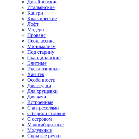
Дизайнерские
Итальянские
Кантри
Классические
Лофт
Модерн
Прованс
Неоклассика
Минимализм
Под старину
Скандинавские
Элитные
Эксклюзивные
Хай-тек
Особенности
Для студии
Для хрущевки
Для дачи
Встроенные
С антресолями
С барной стойкой
С островом
Малогабаритные
Модульные
Скрытые ручки