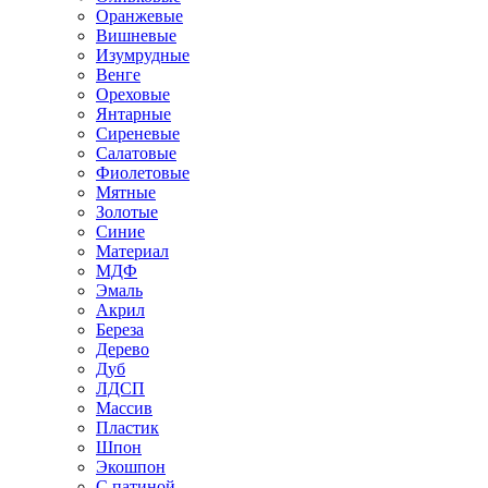
Оранжевые
Вишневые
Изумрудные
Венге
Ореховые
Янтарные
Сиреневые
Салатовые
Фиолетовые
Мятные
Золотые
Синие
Материал
МДФ
Эмаль
Акрил
Береза
Дерево
Дуб
ЛДСП
Массив
Пластик
Шпон
Экошпон
С патиной