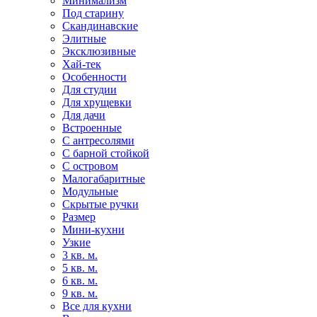
Минимализм
Под старину
Скандинавские
Элитные
Эксклюзивные
Хай-тек
Особенности
Для студии
Для хрущевки
Для дачи
Встроенные
С антресолями
С барной стойкой
С островом
Малогабаритные
Модульные
Скрытые ручки
Размер
Мини-кухни
Узкие
3 кв. м.
5 кв. м.
6 кв. м.
9 кв. м.
Все для кухни