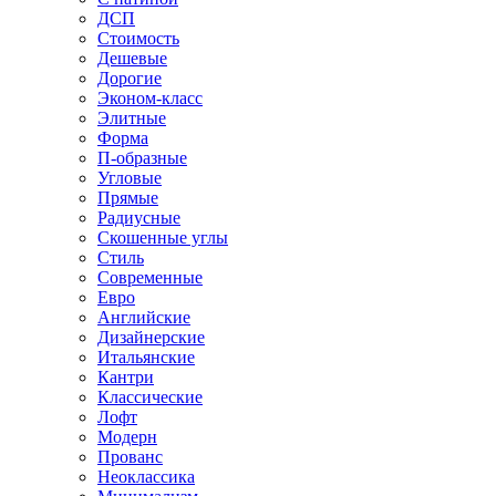
ДСП
Стоимость
Дешевые
Дорогие
Эконом-класс
Элитные
Форма
П-образные
Угловые
Прямые
Радиусные
Скошенные углы
Стиль
Современные
Евро
Английские
Дизайнерские
Итальянские
Кантри
Классические
Лофт
Модерн
Прованс
Неоклассика