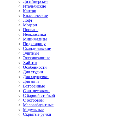
Дизайнерские
Итальянские
Кантри
Классические
Лофт
Модерн
Прованс
Неоклассика
Минимализм
Под старину
Скандинавские
Элитные
Эксклюзивные
Хай-тек
Особенности
Для студии
Для хрущевки
Для дачи
Встроенные
С антресолями
С барной стойкой
С островом
Малогабаритные
Модульные
Скрытые ручки