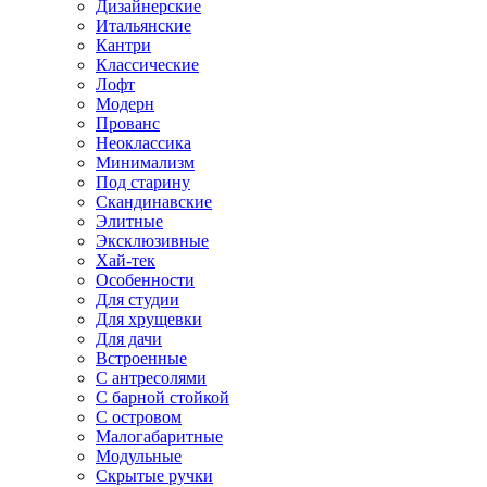
Дизайнерские
Итальянские
Кантри
Классические
Лофт
Модерн
Прованс
Неоклассика
Минимализм
Под старину
Скандинавские
Элитные
Эксклюзивные
Хай-тек
Особенности
Для студии
Для хрущевки
Для дачи
Встроенные
С антресолями
С барной стойкой
С островом
Малогабаритные
Модульные
Скрытые ручки