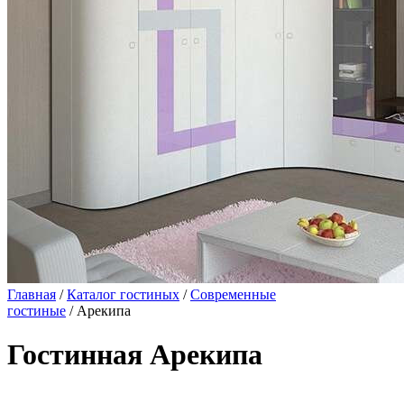
Главная
/
Каталог гостиных
/
Современные
гостиные
/ Арекипа
Гостинная Арекипа