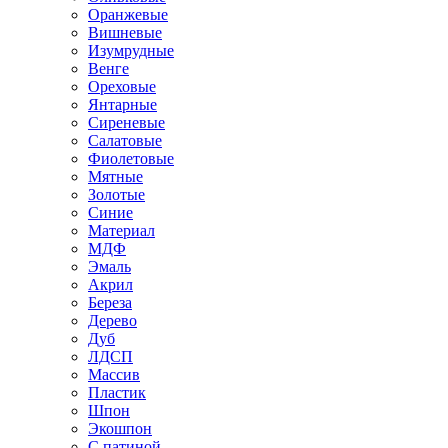
Оранжевые
Вишневые
Изумрудные
Венге
Ореховые
Янтарные
Сиреневые
Салатовые
Фиолетовые
Мятные
Золотые
Синие
Материал
МДФ
Эмаль
Акрил
Береза
Дерево
Дуб
ЛДСП
Массив
Пластик
Шпон
Экошпон
С патиной