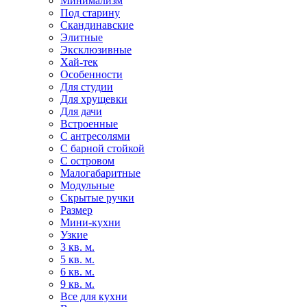
Минимализм
Под старину
Скандинавские
Элитные
Эксклюзивные
Хай-тек
Особенности
Для студии
Для хрущевки
Для дачи
Встроенные
С антресолями
С барной стойкой
С островом
Малогабаритные
Модульные
Скрытые ручки
Размер
Мини-кухни
Узкие
3 кв. м.
5 кв. м.
6 кв. м.
9 кв. м.
Все для кухни