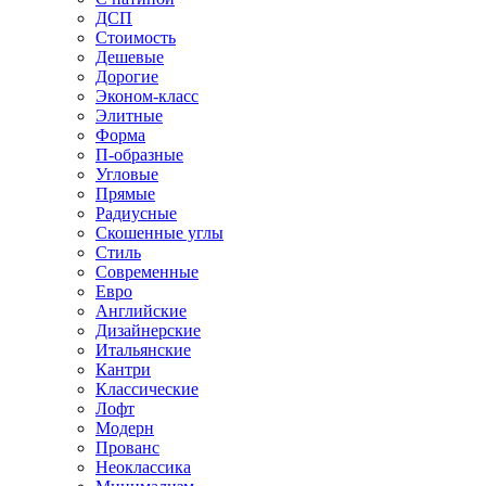
ДСП
Стоимость
Дешевые
Дорогие
Эконом-класс
Элитные
Форма
П-образные
Угловые
Прямые
Радиусные
Скошенные углы
Стиль
Современные
Евро
Английские
Дизайнерские
Итальянские
Кантри
Классические
Лофт
Модерн
Прованс
Неоклассика