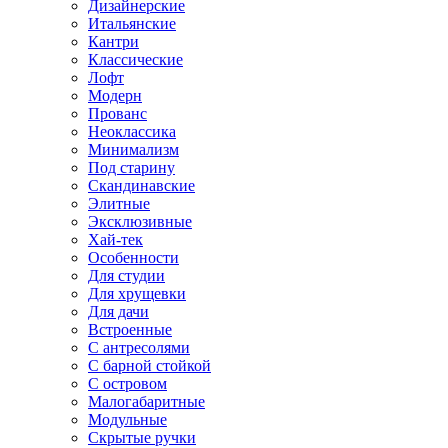
Дизайнерские
Итальянские
Кантри
Классические
Лофт
Модерн
Прованс
Неоклассика
Минимализм
Под старину
Скандинавские
Элитные
Эксклюзивные
Хай-тек
Особенности
Для студии
Для хрущевки
Для дачи
Встроенные
С антресолями
С барной стойкой
С островом
Малогабаритные
Модульные
Скрытые ручки