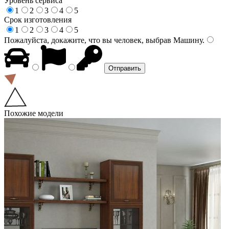
Уровень сервиса
1
2
3
4
5
Срок изготовления
1
2
3
4
5
Пожалуйста, докажите, что вы человек, выбрав
Машину
.
Похожие модели