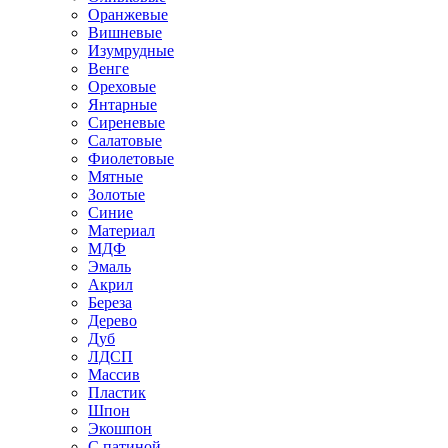
Оранжевые
Вишневые
Изумрудные
Венге
Ореховые
Янтарные
Сиреневые
Салатовые
Фиолетовые
Мятные
Золотые
Синие
Материал
МДФ
Эмаль
Акрил
Береза
Дерево
Дуб
ЛДСП
Массив
Пластик
Шпон
Экошпон
С патиной