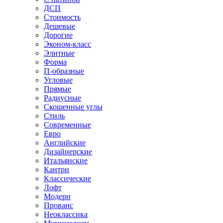
ДСП
Стоимость
Дешевые
Дорогие
Эконом-класс
Элитные
Форма
П-образные
Угловые
Прямые
Радиусные
Скошенные углы
Стиль
Современные
Евро
Английские
Дизайнерские
Итальянские
Кантри
Классические
Лофт
Модерн
Прованс
Неоклассика