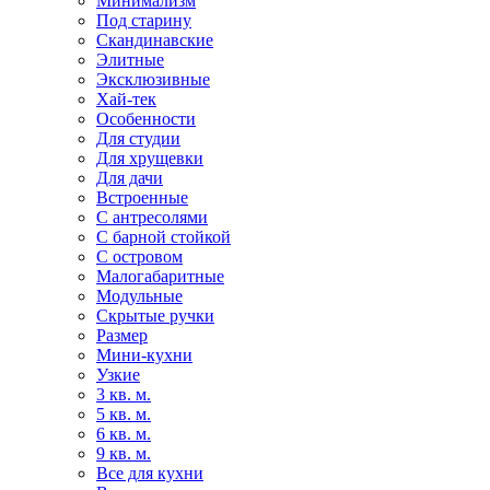
Минимализм
Под старину
Скандинавские
Элитные
Эксклюзивные
Хай-тек
Особенности
Для студии
Для хрущевки
Для дачи
Встроенные
С антресолями
С барной стойкой
С островом
Малогабаритные
Модульные
Скрытые ручки
Размер
Мини-кухни
Узкие
3 кв. м.
5 кв. м.
6 кв. м.
9 кв. м.
Все для кухни