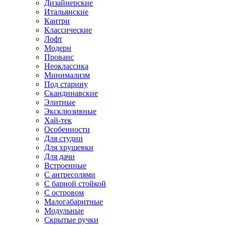
Дизайнерские
Итальянские
Кантри
Классические
Лофт
Модерн
Прованс
Неоклассика
Минимализм
Под старину
Скандинавские
Элитные
Эксклюзивные
Хай-тек
Особенности
Для студии
Для хрущевки
Для дачи
Встроенные
С антресолями
С барной стойкой
С островом
Малогабаритные
Модульные
Скрытые ручки