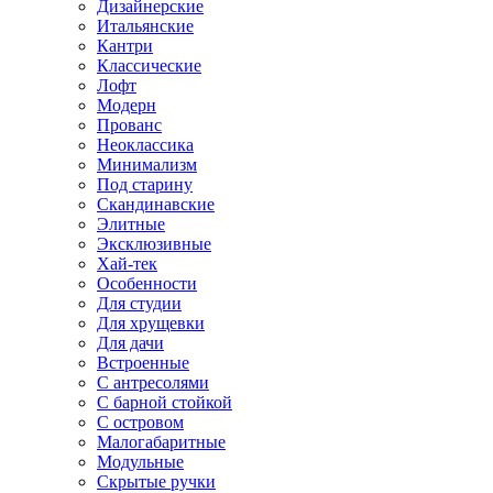
Дизайнерские
Итальянские
Кантри
Классические
Лофт
Модерн
Прованс
Неоклассика
Минимализм
Под старину
Скандинавские
Элитные
Эксклюзивные
Хай-тек
Особенности
Для студии
Для хрущевки
Для дачи
Встроенные
С антресолями
С барной стойкой
С островом
Малогабаритные
Модульные
Скрытые ручки