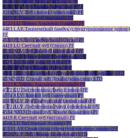
4416 R Дерево Мокка (матовый) PF
4512 ALV Дуб Баррик (древесный) PF
4514 ALV Дуб смирне (древесный) PF
4417 R Темный дуб (матовый) PF
4123 LU Дерево Амазонки (глянец) PF
4483 LAR Тропический бамбук (структурированное дерево)
PF
4519 PES Дуб Гамбургский (Песка) PF
4419 LU Светлый дуб (глянец) PF
4526 ALV Дуб Визоне (древесный) PF
4536 ALV Венге золото (древесный) PF
4571 LU Венге люкс (глянец) PF
4512 PES Дуб Баррик (Песка) PF
4485 LAR Кора зебрано (структурированное дерево) STD
4534 NKD Старый дуб Декапе (кракелюр) STD
4123 R Дерево Амазонки (матовый) PF
4572 LU Лиственница Амур (глянец) PF
4574 ALV Зимний дуб (древесный) PF
4519 ALV Дуб Гамбургский (древесный) PF
4572 ALV Лиственница Амур (древесный) PF
4534 NKD Старый дуб Декапе (кракелюр) PF
4419 R Светлый дуб (матовый) PF
4548 LU Вяз темный (глянец) PF
4513 LAR Серая сосна (структурированное дерево) PF
4526 ALV Дуб Визоне (древесный) STD