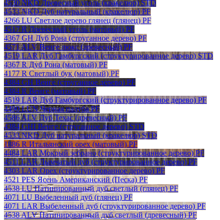
4530 NKD Древесный уголь (кракелюр) STD
4533 NKD Дуб натуральный (кракелюр) PF
4266 LU Светлое дерево глянец (глянец) PF
4517 R Древесный уголь (матовый) PF
4367 GH Дуб Рона (струганное дерево) PF
4571 ALV Венге люкс (древесный) PF
4519 LAR Дуб Гамбургский (структурированное дерево) STD
4367 R Дуб Рона (матовый) PF
4177 R Светлый бук (матовый) PF
4384 GH Венге (струганное дерево) PF
4384 R Венге (матовый) PF
4519 LAR Дуб Гамбургский (структурированное дерево) PF
4490 LUN Черная палуба PF
4586 ALV Дуб Техас (древесный) PF
4384 GHI Венге (струганное дерево) STD
4533 NKD Дуб натуральный (кракелюр) STD
1886 R Итальянский орех (матовый) PF
4484 LAR Мокрый зебрано (структурированное дерево) PF
4511 LAR Дымчатый дуб (структурированное дерево) PF
4303 LAR Орех (структурированное дерево) PF
4521 PES Ясень Американский (Песка) PF
4538 LU Патинированный дуб светлый (глянец) PF
4071 LU Выбеленный дуб (глянец) PF
4071 LAR Выбеленный дуб (структурированное дерево) PF
4538 ALV Патинированный дуб светлый (древесный) PF