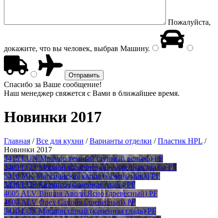
Пожалуйста,
докажите, что вы человек, выбрав
Машину
.
Спасибо за Ваше сообщение!
Наш менеджер свяжется с Вами в ближайшее время.
Новинки 2017
Главная
/
Все для кухни
/
Варианты отделки
/
Пластик HPL
/
Новинки 2017
3415 LUN Мрамор темный (лунный рельеф) PF
3409 LOS Морион коричневый (каменная гладь) PF
3416 MK Марсианская капля (камень мика) PF
3420 LOS Калипсо (каменная гладь) PF
4605 ALV Вишня Авола Ясно (древесный) PF
4604 ALV Орех Савойя (древесный) PF
3410 LOS Морион серый (каменная гладь) PF