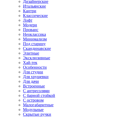
Дизайнерские
Итальянские
Кантри
Классические
Лофт
Модерн
Прованс
Неоклассика
Минимализм
Под старину
Скандинавские
Элитные
Эксклюзивные
Хай-тек
Особенности
Для студии
Для хрущевки
Для дачи
Встроенные
С антресолями
С барной стойкой
С островом
Малогабаритные
Модульные
Скрытые ручки