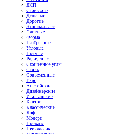
ДСП
Стоимость
Дешевые
Дорогие
Эконом-класс
Элитные
Форма
П-образные
Угловые
Прямые
Радиусные
Скошенные углы
Стиль
Современные
Евро
Английские
Дизайнерские
Итальянские
Кантри
Классические
Лофт
Модерн
Прованс
Неоклассика