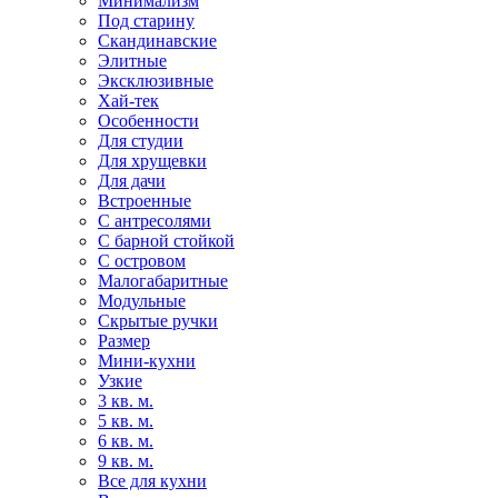
Минимализм
Под старину
Скандинавские
Элитные
Эксклюзивные
Хай-тек
Особенности
Для студии
Для хрущевки
Для дачи
Встроенные
С антресолями
С барной стойкой
С островом
Малогабаритные
Модульные
Скрытые ручки
Размер
Мини-кухни
Узкие
3 кв. м.
5 кв. м.
6 кв. м.
9 кв. м.
Все для кухни