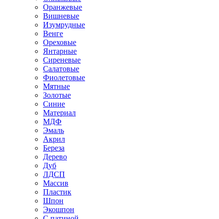
Оранжевые
Вишневые
Изумрудные
Венге
Ореховые
Янтарные
Сиреневые
Салатовые
Фиолетовые
Мятные
Золотые
Синие
Материал
МДФ
Эмаль
Акрил
Береза
Дерево
Дуб
ЛДСП
Массив
Пластик
Шпон
Экошпон
С патиной